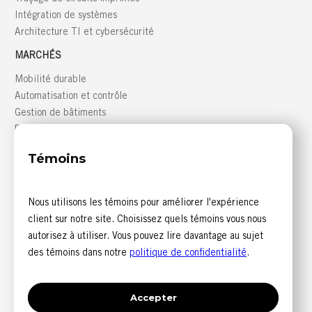
Intégration de systèmes
Architecture TI et cybersécurité
MARCHÉS
Mobilité durable
Automatisation et contrôle
Gestion de bâtiments
Défense
GRANDE RÉGION DE MONTRÉAL
Témoins
816, boulevard des Seigneurs, bureau 300
Terrebonne (Québec) J6W 1T9 CANADA
Nous utilisons les témoins pour améliorer l'expérience
NOUS JOINDRE
client sur notre site. Choisissez quels témoins vous nous
autorisez à utiliser. Vous pouvez lire davantage au sujet
1 844 585-6393 (sans frais)
des témoins dans notre
politique de confidentialité
.
1 514 405-5542
Accepter