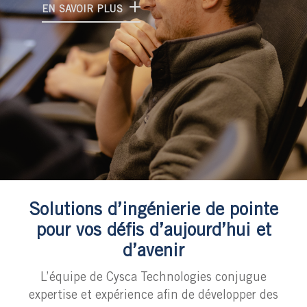
EN SAVOIR PLUS
Slide 3 of 5.
Solutions d’ingénierie de pointe
pour vos défis d’aujourd’hui et
d’avenir
L’équipe de Cysca Technologies conjugue
expertise et expérience afin de développer des