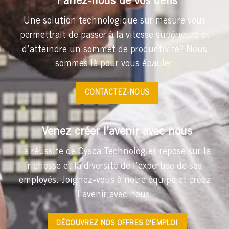
Parlez-nous de vos défis
Une solution technologique sur mesure vous
permettrait de passer à la vitesse supérieure et
d’atteindre un sommet de productivité? Nous
sommes là pour vous épauler.
CONTACTEZ-NOUS
Venez créer l’avenir avec nous
La réussite de Cysca Technologies repose sur la
richesse et la diversité de l’expertise de ses
employés. Joignez-vous à notre équipe et créez
l’avenir avec nous.
DÉCOUVREZ NOS OFFRES D'EMPLOI