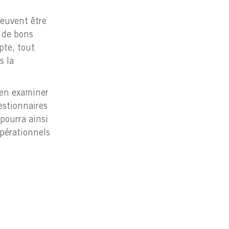
peuvent être
t de bons
pte, tout
s la
’en examiner
estionnaires
 pourra ainsi
opérationnels