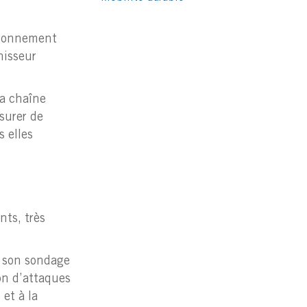
isionnement
nisseur
sa chaîne
surer de
s elles
nts, très
e son sondage
on d’attaques
et à la