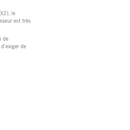
(2), le
sseur est très
n de
 d’exiger de